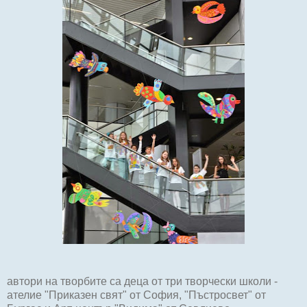
автори на творбите са деца от три творчески школи -
ателие "Приказен свят" от София, "Пъстросвет" от