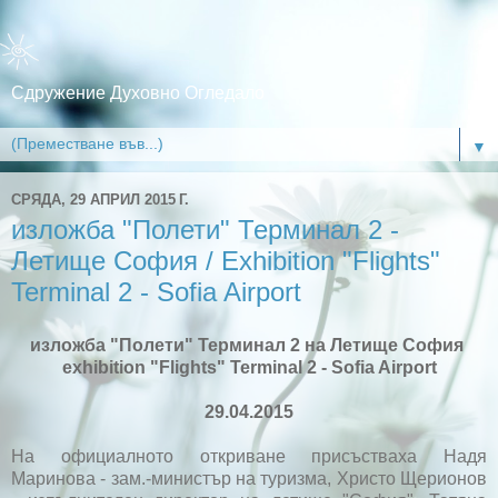
Сдружение Духовно Огледало
▼
СРЯДА, 29 АПРИЛ 2015 Г.
изложба "Полети" Терминал 2 -
Летище София / Exhibition "Flights"
Terminal 2 - Sofia Airport
изложба "Полети" Терминал 2 на Летище София
exhibition "Flights" Terminal 2 - Sofia Airport
29.04.2015
На официалното откриване присъстваха Надя
Маринова - зам.-министър на туризма, Христо Щерионов