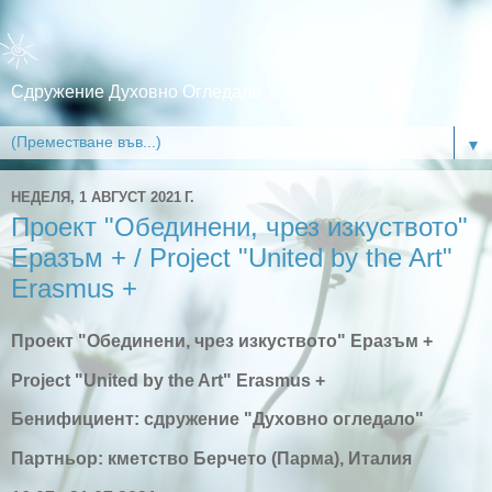
Сдружение Духовно Огледало
▼
НЕДЕЛЯ, 1 АВГУСТ 2021 Г.
Проект "Обединени, чрез изкуството"
Еразъм + / Project "United by the Art"
Erasmus +
Проект "Обединени, чрез изкуството" Еразъм +
Project "United by the Art" Erasmus +
Бенифициент: сдружение "Духовно огледало"
Партньор: кметство Берчето (Парма), Италия