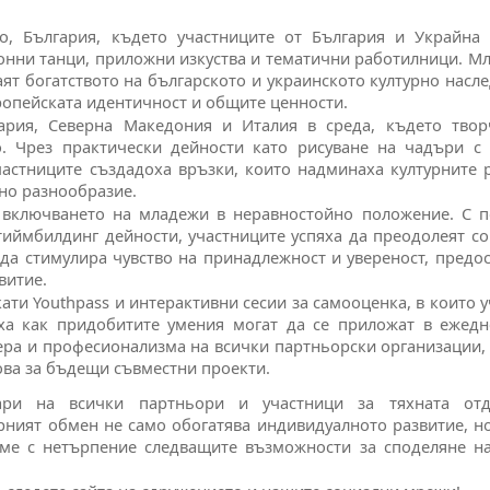
, България, където участниците от България и Украйна 
ионни танци, приложни изкуства и тематични работилници. М
ят богатството на българското и украинското културно насле
ропейската идентичност и общите ценности.
рия, Северна Македония и Италия в среда, където твор
о. Чрез практически дейности като рисуване на чадъри с
частниците създадоха връзки, които надминаха културните 
рно разнообразие.
у включването на младежи в неравностойно положение. С 
тиймбилдинг дейности, участниците успяха да преодолеят с
да стимулира чувство на принадлежност и увереност, предо
витие.
ати Youthpass и интерактивни сесии за самооценка, в които 
ха как придобитите умения могат да се приложат в ежедн
ра и професионализма на всички партньорски организации,
ова за бъдещи съвместни проекти.
дари на всички партньори и участници за тяхната отд
урният обмен не само обогатява индивидуалното развитие, н
ме с нетърпение следващите възможности за споделяне на