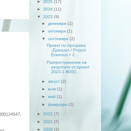
►
2025
(17)
►
2024
(11)
▼
2023
(9)
►
декември
(1)
►
октомври
(1)
▼
септември
(2)
Проект по програма
„Еразъм+ / Project
Erasmus + 2...
Разпространение на
резултати от проект
2023-1-BG01...
►
август
(2)
►
юли
(1)
►
май
(1)
►
февруари
(1)
►
2022
(7)
00124547,
►
2021
(7)
►
2020
(3)
от