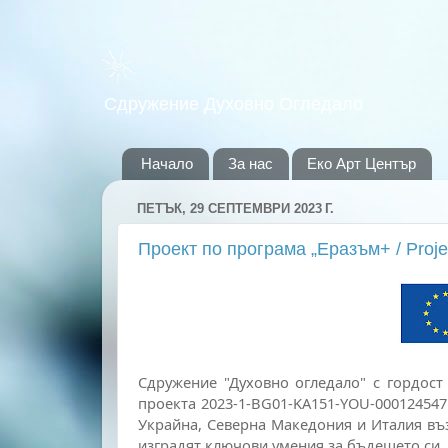
Сдружение Духовно Огледало
Начало
За нас
Еко Арт Център
ПЕТЪК, 29 СЕПТЕМВРИ 2023 Г.
Проект по програма „Еразъм+ / Pro
Сдружение "Духовно огледало" с гордост
проекта 2023-1-BG01-KA151-YOU-000124547
Украйна, Северна Македония и Италия въз
изградят ключови умения за бъдещето си.