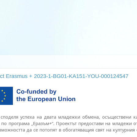
ject Erasmus + 2023-1-BG01-KA151-YOU-000124547
 споделя успеха на двата младежки обмена, осъществени ка
 по програма „Еразъм+“. Проектът предостави на младежи о
можността да се потопят в обогатяващия свят на културния