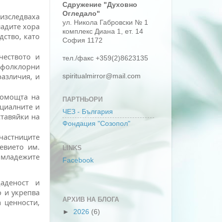
Сдружение "Духовно
Огледало"
изследваха
ул. Никола Габровски № 1
ладите хора
комплекс Диана 1, ет. 14
дство, като
София 1172
чеството и
тел./факс +359(2)8623135
 фолклорни
различия, и
spiritualmirror@mail.com
помощта на
ПАРТНЬОРИ
оциалните и
ЧЕЗ - България
ставяйки на
Фондация "Созопол"
участниците
евието им.
LINKS
 младежите
Facebook
аденост и
о и укрепва
АРХИВ НА БЛОГА
 ценности,
►
2026
(6)