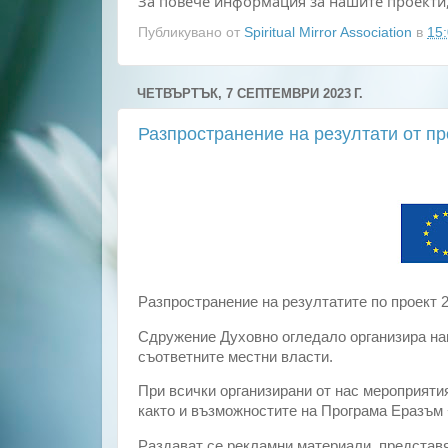
За повече информация за нашите проекти,
Публикувано от
Spiritual Mirror Association
в
15
ЧЕТВЪРТЪК, 7 СЕПТЕМВРИ 2023 Г.
Разпространение на резултати от 
Разпространение на резултатите по проект
Сдружение Духовно огледало организира на
съответните местни власти.
При всички организирани от нас мероприяти
както и възможностите на Програма Еразъм
Раздават се рекламни материали, представя