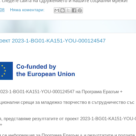
 следете сайта на сдружението и нашите социални мрежи!
:08
Няма коментари:
проект 2023-1-BG01-KA151-YOU-000124547
 2023-1-BG01-KA151-YOU-000124547 на Програма Еразъм +
ционални срещи за младежко творчество в сътрудничество със
я, представяме резултатите от проект
2023-1-BG01-KA151-YOU-0
 +
 се информация за Програма Еразъм + и резултатите и ползите 