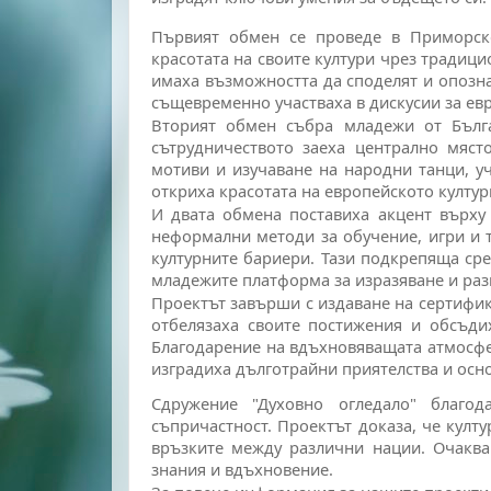
Първият обмен се проведе в Приморско
красотата на своите култури чрез традиц
имаха възможността да споделят и опозна
същевременно участваха в дискусии за ев
Вторият обмен събра младежи от Бълга
сътрудничеството заеха централно мяст
мотиви и изучаване на народни танци, у
откриха красотата на европейското култу
И двата обмена поставиха акцент върх
неформални методи за обучение, игри и 
културните бариери. Тази подкрепяща сре
младежите платформа за изразяване и раз
Проектът завърши с издаване на сертифик
отбелязаха своите постижения и обсъди
Благодарение на вдъхновяващата атмосфе
изградиха дълготрайни приятелства и осн
Сдружение "Духовно огледало" благо
съпричастност. Проектът доказа, че култ
връзките между различни нации. Очаква
знания и вдъхновение.