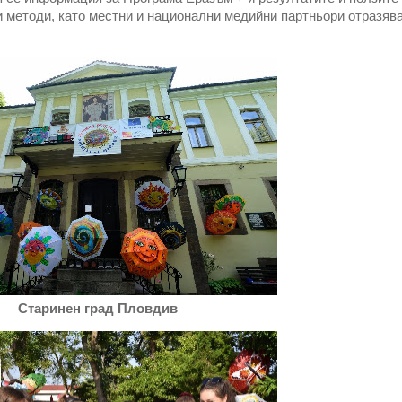
 методи, като местни и национални медийни партньори отразяв
Старинен град Пловдив