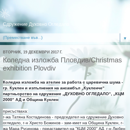
Сдружение Духовно Огледало
▼
ВТОРНИК, 19 ДЕКЕМВРИ 2017 Г.
Коледна изложба Пловдив/Christmas
exhibition Plovdiv
Коледна изложба на ателие за работа с царевична шума -
гр. Куклен и
изпълнения на ансамбъл „Кукленче“
партньорство на сдружение „ДУХОВНО ОГЛЕДАЛО“, „КЦМ
2000“ АД и Община Куклен
присъстваха:
г-жа Татяна Костадинова - председател на сдружение Духовно
огледало, г-н Христо Божинов - зам-кмет на Община Куклен, г-
жа Мара Русинова - представител на "КЦМ 2000" АД, г-н Любен