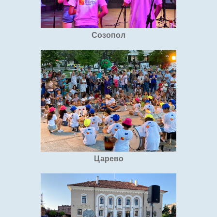
Созопол
Царево