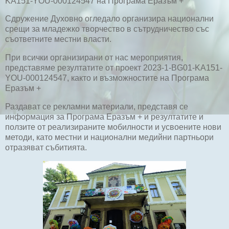
KA151-YOU-000124547 на Програма Еразъм +
Сдружение Духовно огледало организира национални
срещи за младежко творчество в сътрудничество със
съответните местни власти.
При всички организирани от нас мероприятия,
представяме резултатите от проект
2023-1-BG01-KA151-
YOU-000124547, както и възможностите на Програма
Еразъм +
Раздават се рекламни материали, представя се
информация за Програма Еразъм + и резултатите и
ползите от реализираните мобилности и усвоените нови
методи, като местни и национални медийни партньори
отразяват събитията.