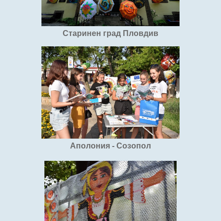
Старинен град Пловдив
Аполония - Созопол