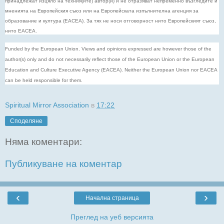
принадлежат изцяло на техния(ите) автор(и) и не отразяват непременно възгледите и
мненията на Европейския съюз или на Европейската изпълнителна агенция за
образование и култура (EACEA). За тях не носи отговорност нито Европейският съюз,
нито EACEA.
Funded by the European Union. Views and opinions expressed are however those of the
author(s) only and do not necessarily reflect those of the European Union or the European
Education and Culture Executive Agency (EACEA). Neither the European Union nor EACEA
can be held responsible for them.
Spiritual Mirror Association
в
17:22
Споделяне
Няма коментари:
Публикуване на коментар
‹
›
Начална страница
Преглед на уеб версията